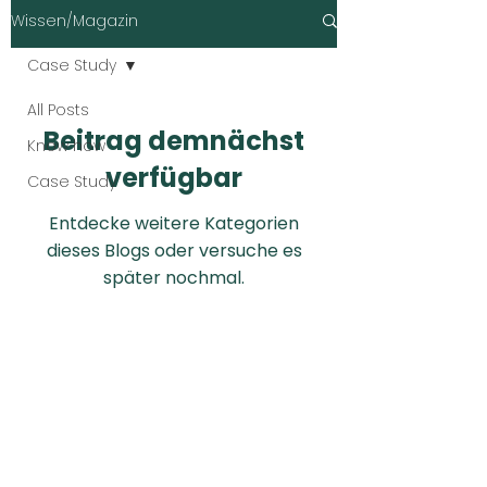
Wissen/Magazin
Case Study
All Posts
Beitrag demnächst
Know how
verfügbar
Case Study
Entdecke weitere Kategorien
dieses Blogs oder versuche es
später nochmal.