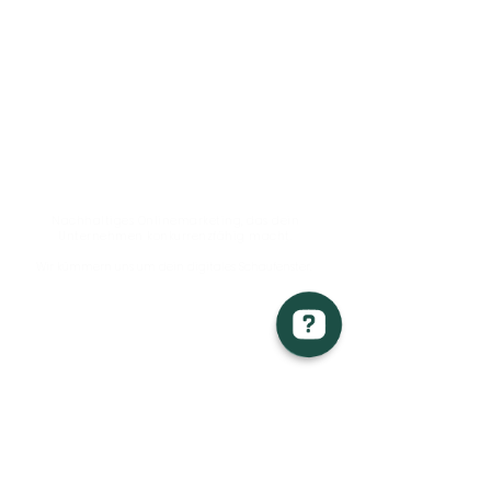
Wer wir sind
Wir machen Unternehmen online sichtbar.
Nachhaltiges Onlinemarketing, das dein
Unternehmen konkurrenzfähig macht.
Wir kümmern uns um dein digitales Schaufenster.
Was wir machen
Beratung im Bereich strategisches
Onlinemarketing & digitale Kommu
nikation
Digital Wannabeez GmbH Überprüfen Sie 32 Bewertungen auf Google
Corporate Design
Branding & Grafikdesign
Content Marketing
Social Media
Webdesign