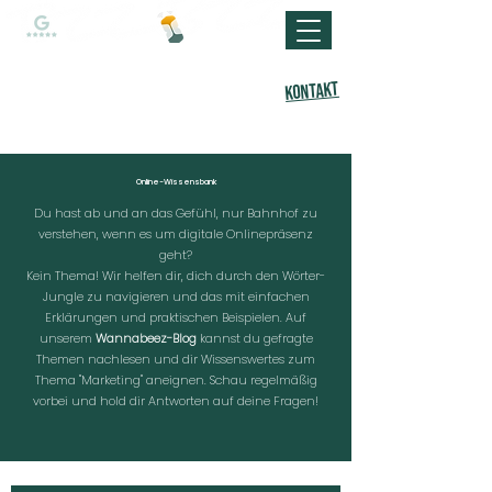
Kontakt
Online-Wissensbank
Du hast ab und an das Gefühl, nur Bahnhof zu
verstehen, wenn es um digitale Onlinepräsenz
geht?
Kein Thema! Wir helfen dir, dich durch den Wörter-
Jungle zu navigieren und das mit einfachen
Erklärungen und praktischen Beispielen. Auf
unserem
Wannabeez-Blog
kannst du gefragte
Themen nachlesen und dir Wissenswertes zum
Thema "Marketing" aneignen. Schau regelmäßig
vorbei und hold dir Antworten auf deine Fragen!